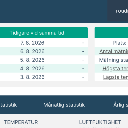
roud
Tidigare vid samma tid
7. 8. 2026
-
Plats:
6. 8. 2026
-
Antal mätni
5. 8. 2026
-
Mätning star
4. 8. 2026
-
Högsta te
3. 8. 2026
-
Lägsta te
tatistik
Månatlig statistik
Årlig 
TEMPERATUR
LUFTFUKTIGHET