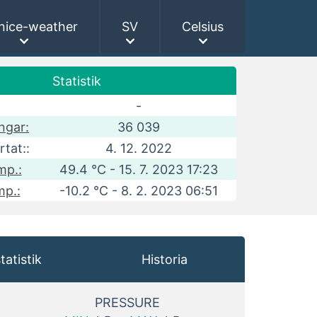
nice-weather
SV
Celsius
Statistik
-
ngar:
36 039
tat::
4. 12. 2022
mp.:
49.4 °C - 15. 7. 2023 17:23
mp.:
-10.2 °C - 8. 2. 2023 06:51
statistik
Historia
PRESSURE