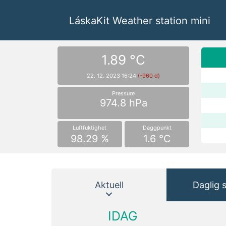
LáskaKit Weather station mini
1.89 °C
22. 12. 2023 16:24
(-960 d)
Pressure
974.8 hPa
Luftfuktighet
Daggpunkt
98.29 %
1.6 °C
Aktuell
Daglig s
IDAG