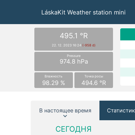
LáskaKit Weather station mini
495.1 °R
22. 12. 2023 16:24
(-958 d)
Pressure
974.8 hPa
Влажность
Точка росы
98.29 %
494.6 °R
В настоящее время
Статистик
СЕГОДНЯ