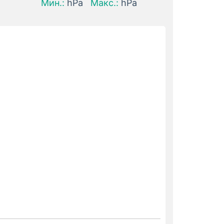
Мин.:
hPa
Макс.:
hPa