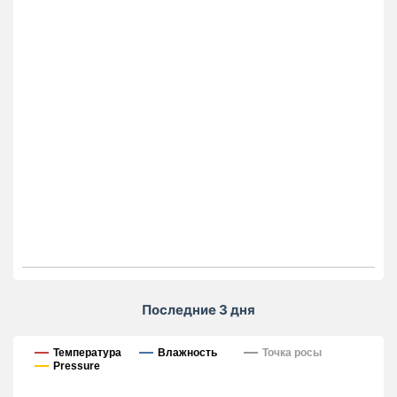
Последние 3 дня
Последние 3 дня
Температура
Влажность
Точка росы
Pressure