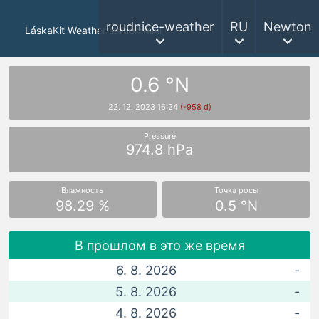
roudnice-weather
RU
Newton
LáskaKit Weather station mini
0.6 °N
22. 12. 2023 16:24
(-958 d)
Pressure
974.8 hPa
Влажность
Точка росы
98.29 %
0.5 °N
В прошлом в это же время
6. 8. 2026
-
5. 8. 2026
-
4. 8. 2026
-