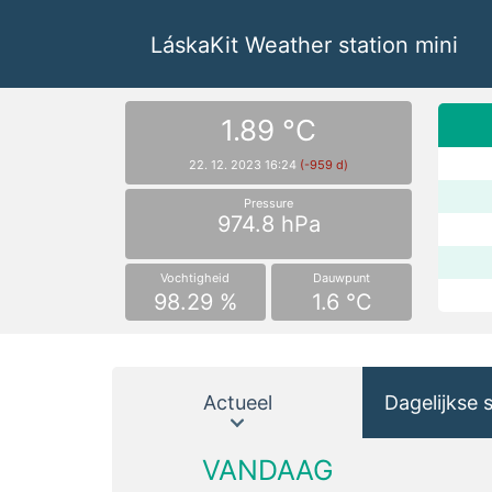
LáskaKit Weather station mini
1.89 °C
22. 12. 2023 16:24
(-959 d)
Pressure
974.8 hPa
Vochtigheid
Dauwpunt
98.29 %
1.6 °C
Actueel
Dagelijkse 
VANDAAG