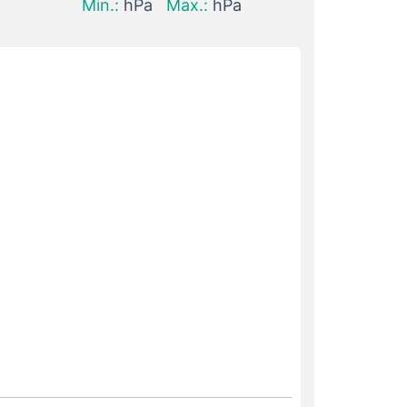
Min.:
hPa
Max.:
hPa