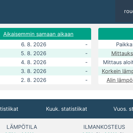
rou
Aikaisemmin samaan aikaan
6. 8. 2026
-
Paikka
5. 8. 2026
-
Mittauks
4. 8. 2026
-
Mittaus aloit
3. 8. 2026
-
Korkein lämp
2. 8. 2026
-
Alin lämpöt
tistiikat
Kuuk. statistiikat
Vuos. st
LÄMPÖTILA
ILMANKOSTEUS