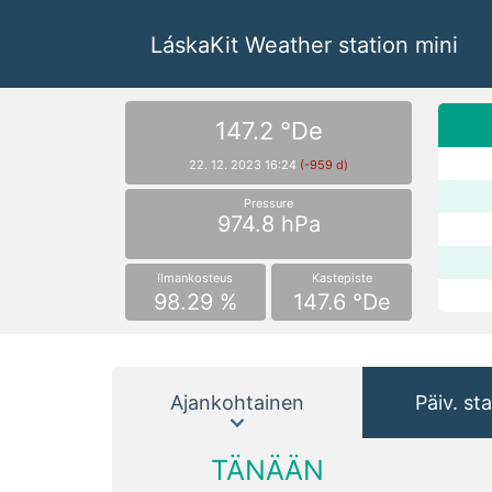
LáskaKit Weather station mini
147.2 °De
22. 12. 2023 16:24
(-959 d)
Pressure
974.8 hPa
Ilmankosteus
Kastepiste
98.29 %
147.6 °De
Ajankohtainen
Päiv. sta
TÄNÄÄN