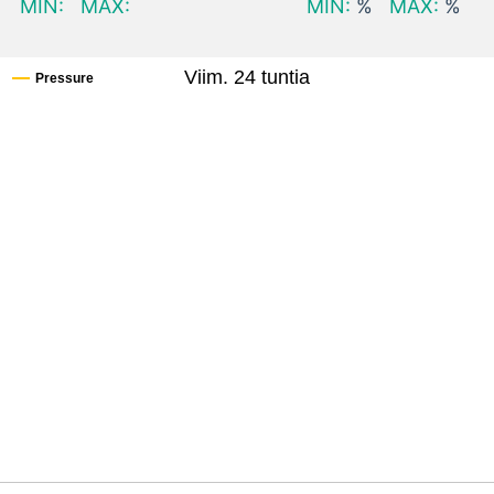
MIN:
MAX:
MIN:
%
MAX:
%
Viim. 24 tuntia
Pressure